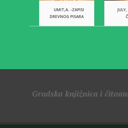
UMIT,A. -ZAPISI
JULY,
DREVNOG PISARA
Č