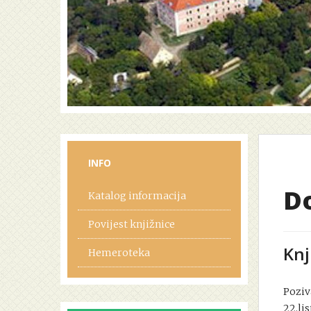
INFO
D
Katalog informacija
Povijest knjižnice
Knj
Hemeroteka
Poziv
22.lis