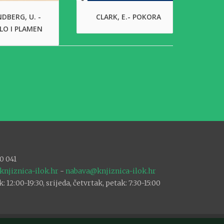
DBERG, U. -
CLARK, E.- POKORA
LO I PLAMEN
0 041
knjiznica-ilok.hr
-
nabava@knjiznica-ilok.hr
12:00-19:30, srijeda, četvrtak, petak: 7:30-15:00