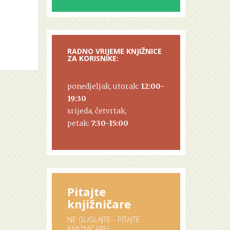
RADNO VRIJEME KNJIŽNICE
ZA KORISNIKE:
ponedjeljak, utorak:
12:00-
19:30
srijeda, četvrtak,
petak:
7:30-15:00
Pitajte
knjižničare
NE GUGLAJTE - PITAJTE
KNJIŽNIČARE!