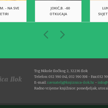
 M. - NA SVE
JOKIĆ,B. -60
LUN
ETIRI
OTKUCAJA
SVJET
Trg Nikole Iločkog 2, 32236 Ilok
Telefon: 032 590 041, 032 590 198 - Fax:032 59
E-mail:
ravnatelj@knjiznica-ilok.hr
-
info@
Radno vrijeme knjižnice: ponedjeljak, utorak: 