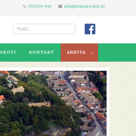
032/590-041
info@knjiznica-ilok.hr
NKOVI
KONTAKT
ARHIVA