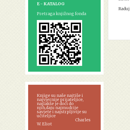
E - KATALOG
Raduj
Pretraga knjižnog fonda
Knjige su naše najtiše i
najvjernije prijateljice,
najlakše je doći do
njih,daju najmudrije
savjete i najstrpljivije su
učiteljice
Charles
W. Eliot