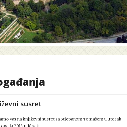
ogađanja
iževni susret
amo Vas na književni susret sa Stjepanom Tomašem u utorak
topada 2013. u 18 sati