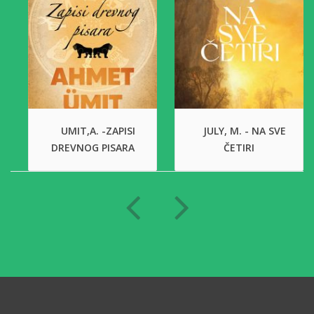
UMIT,A. -ZAPISI
JULY, M. - NA SVE
DREVNOG PISARA
ČETIRI