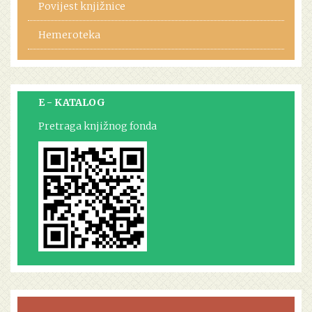
Povijest knjižnice
Hemeroteka
E - KATALOG
Pretraga knjižnog fonda