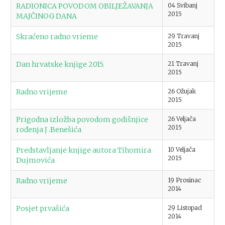
RADIONICA POVODOM OBILJEŽAVANJA
04 Svibanj
2015
MAJČINOG DANA
Skraćeno radno vrieme
29 Travanj
2015
Dan hrvatske knjige 2015.
21 Travanj
2015
Radno vrijeme
26 Ožujak
2015
Prigodna izložba povodom godišnjice
26 Veljača
2015
rođenja J .Benešića
Predstavljanje knjige autora Tihomira
10 Veljača
2015
Dujmovića
Radno vrijeme
19 Prosinac
2014
Posjet prvašića
29 Listopad
2014