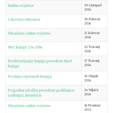
Radno vrijeme
20 Listopad
2014
Likovna radionica
18 Kolovoz
2014
Skraćeno radno vrijeme
11 Kolovoz
2014
Noć knjige 23.4.2014
22 Travanj
2014
Predstavljanje knjige povodom Noći
17 Travanj
2014
knjige
Prodaja otpisanih knjiga
10 Ožujak
2014
Prigodna izložba povodom godišnjice
24 Veljača
2014
rođenja J .Benešića
Skraćeno radno vrijeme
16 Prosinac
2013