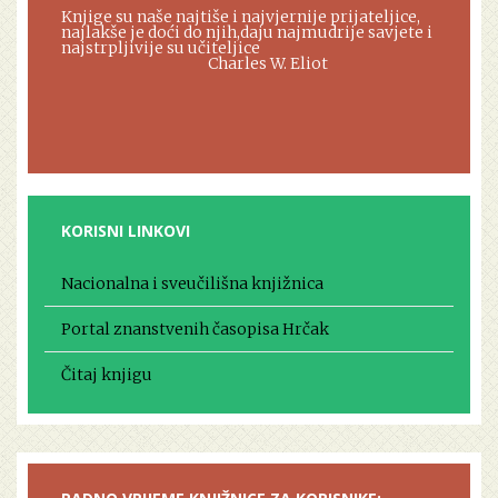
Knjige su naše najtiše i najvjernije prijateljice,
najlakše je doći do njih,daju najmudrije savjete i
najstrpljivije su učiteljice
Charles W. Eliot
KORISNI LINKOVI
Nacionalna i sveučilišna knjižnica
Portal znanstvenih časopisa Hrčak
Čitaj knjigu