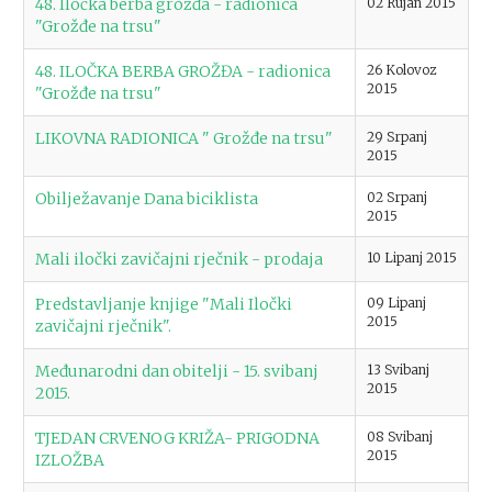
48. Iločka berba grožđa - radionica
02 Rujan 2015
"Grožđe na trsu"
48. ILOČKA BERBA GROŽĐA - radionica
26 Kolovoz
2015
"Grožđe na trsu"
LIKOVNA RADIONICA " Grožđe na trsu"
29 Srpanj
2015
Obilježavanje Dana biciklista
02 Srpanj
2015
Mali iločki zavičajni rječnik - prodaja
10 Lipanj 2015
Predstavljanje knjige "Mali Iločki
09 Lipanj
2015
zavičajni rječnik".
Međunarodni dan obitelji - 15. svibanj
13 Svibanj
2015
2015.
TJEDAN CRVENOG KRIŽA- PRIGODNA
08 Svibanj
2015
IZLOŽBA