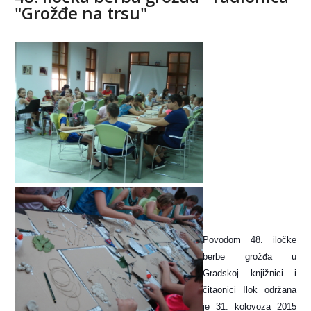
"Grožđe na trsu"
Povodom 48. iločke
berbe grožđa u
Gradskoj knjižnici i
čitaonici Ilok održana
je 31. kolovoza 2015