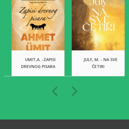
UMIT,A. -ZAPISI
JULY, M. - NA SVE
DREVNOG PISARA
ČETIRI