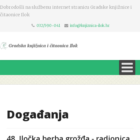
Dobrodošli na službenu internet stranicu Gradske knjižnice i
čitaonice Ilok
032/590-041
info@knjiznica-ilok.hr
Događanja
48. Iločka berba grožđa - radionica