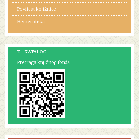
Povijest knjižnice
Hemeroteka
E - KATALOG
Pretraga knjižnog fonda