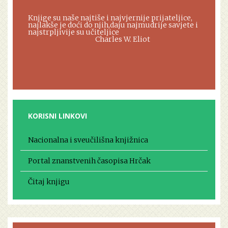
Knjige su naše najtiše i najvjernije prijateljice,
najlakše je doći do njih,daju najmudrije savjete i
najstrpljivije su učiteljice
Charles W. Eliot
KORISNI LINKOVI
Nacionalna i sveučilišna knjižnica
Portal znanstvenih časopisa Hrčak
Čitaj knjigu