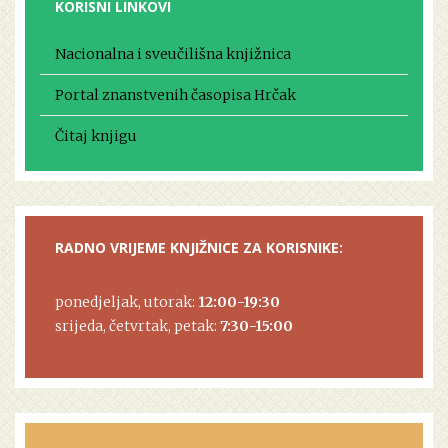
KORISNI LINKOVI
Nacionalna i sveučilišna knjižnica
Portal znanstvenih časopisa Hrčak
Čitaj knjigu
RADNO VRIJEME KNJIŽNICE ZA KORISNIKE:
ponedjeljak, utorak:
12:00-19:30
srijeda, četvrtak, petak:
7:30-15:00