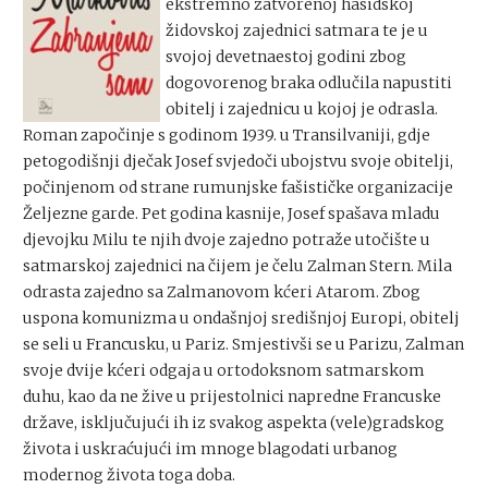
ekstremno zatvorenoj hasidskoj
židovskoj zajednici satmara te je u
svojoj devetnaestoj godini zbog
dogovorenog braka odlučila napustiti
obitelj i zajednicu u kojoj je odrasla.
Roman započinje s godinom 1939. u Transilvaniji, gdje
petogodišnji dječak Josef svjedoči ubojstvu svoje obitelji,
počinjenom od strane rumunjske fašističke organizacije
Željezne garde. Pet godina kasnije, Josef spašava mladu
djevojku Milu te njih dvoje zajedno potraže utočište u
satmarskoj zajednici na čijem je čelu Zalman Stern. Mila
odrasta zajedno sa Zalmanovom kćeri Atarom. Zbog
uspona komunizma u ondašnjoj središnjoj Europi, obitelj
se seli u Francusku, u Pariz. Smjestivši se u Parizu, Zalman
svoje dvije kćeri odgaja u ortodoksnom satmarskom
duhu, kao da ne žive u prijestolnici napredne Francuske
države, isključujući ih iz svakog aspekta (vele)gradskog
života i uskraćujući im mnoge blagodati urbanog
modernog života toga doba.