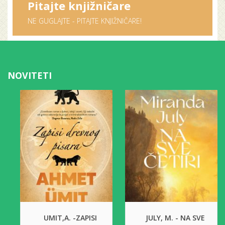
Pitajte knjižničare
NE GUGLAJTE - PITAJTE KNJIŽNIČARE!
NOVITETI
UMIT,A. -ZAPISI
JULY, M. - NA SVE