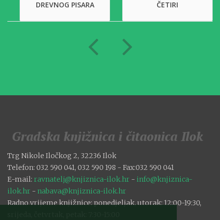
DREVNOG PISARA
ČETIRI
Trg Nikole Iločkog 2, 32236 Ilok
Telefon: 032 590 041, 032 590 198 - Fax:032 590 041
E-mail:
ravnatelj@knjiznica-ilok.hr
-
info@knjiznica-
ilok.hr
-
nabava@knjiznica-ilok.hr
Radno vrijeme knjižnice: ponedjeljak, utorak: 12:00-19:30,
srijeda, četvrtak, petak: 7:30-15:00