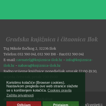
Trg Nikole Iločkog 2, 32236 Ilok
Telefon: 032 590 041, 032 590 198 - Fax:032 590 041
E-mail:
ravnatelj@knjiznica-ilok.hr
-
info@knjiznica-
ilok.hr
-
nabava@knjiznica-ilok.hr
Radno vrijeme knjižnice: ponedjeljak, utorak: 12:00-19:30,
srijeda, četvrtak, petak: 7:30-15:00
Koristimo kolačiće (Browser cookies).
Nastavkom pregleda ove web stranice slažete
se s korištenjem kolačića.
Cookies pravila
Zaštita privatnosti
design & hosting by
Medialive
Izjava o pristupačnosti mrežne stranice
Opći uvijeti i
Odbijam
Pristajem