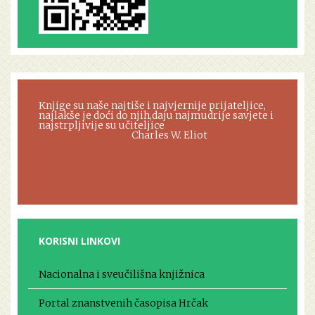
Knjige su naše najtiše i najvjernije prijateljice,
najlakše je doći do njih,daju najmudrije savjete i
najstrpljivije su učiteljice
Charles W. Eliot
KORISNI LINKOVI
Nacionalna i sveučilišna knjižnica
Portal znanstvenih časopisa Hrčak