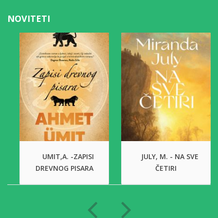
NOVITETI
UMIT,A. -ZAPISI
JULY, M. - NA SVE
DREVNOG PISARA
ČETIRI