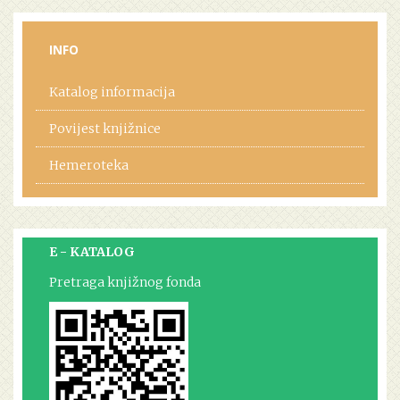
INFO
Katalog informacija
Povijest knjižnice
Hemeroteka
E - KATALOG
Pretraga knjižnog fonda