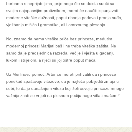
borbama s neprijateljima, prije nego što se doista suoči sa
svojim najopasnijim protivnikom, morat će naučiti ispunjavati
moderne viteške dužnosti, poput ribanja podova i pranja suđa,
vježbanja mišića i gramatike, ali i omrznutog plesanja.
No, znamo da nema viteške priče bez princeze, međutim
modernoj princezi Marijeti baš i ne treba viteška zaštita. Ne
samo da je predsjednica razreda, već je i vješta u gađanju
lukom i strijelom, a riječi su joj oštre poput mača!
Uz Merlinovu pomoć, Artur će morati prihvatiti da i princeze
ponekad spašavaju vitezove, da je najteže pobijediti zmaja u
sebi, te da je današnjem vitezu koji želi osvojiti princezu mnogo
važnije znati se vrtjeti na plesnom podiju nego vitlati mačem!“