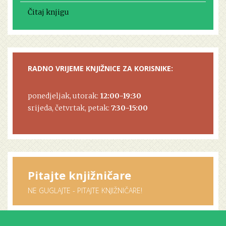
Čitaj knjigu
RADNO VRIJEME KNJIŽNICE ZA KORISNIKE:
ponedjeljak, utorak:
12:00-19:30
srijeda, četvrtak, petak:
7:30-15:00
Pitajte knjižničare
NE GUGLAJTE - PITAJTE KNJIŽNIČARE!