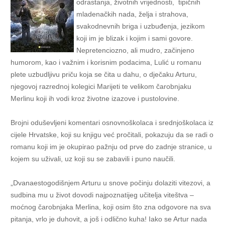
odrastanja, životnih vrijednosti, tipičnih
mladenačkih nada, želja i strahova,
svakodnevnih briga i uzbuđenja, jezikom
koji im je blizak i kojim i sami govore.
Nepretenciozno, ali mudro, začinjeno
humorom, kao i važnim i korisnim podacima, Lulić u romanu
plete uzbudljivu priču koja se čita u dahu, o dječaku Arturu,
njegovoj razrednoj kolegici Marijeti te velikom čarobnjaku
Merlinu koji ih vodi kroz životne izazove i pustolovine.
Brojni oduševljeni komentari osnovnoškolaca i srednjoškolaca iz
cijele Hrvatske, koji su knjigu već pročitali, pokazuju da se radi o
romanu koji im je okupirao pažnju od prve do zadnje stranice, u
kojem su uživali, uz koji su se zabavili i puno naučili.
„Dvanaestogodišnjem Arturu u snove počinju dolaziti vitezovi, a
sudbina mu u život dovodi najpoznatijeg učitelja viteštva –
moćnog čarobnjaka Merlina, koji osim što zna odgovore na sva
pitanja, vrlo je duhovit, a još i odlično kuha! Iako se Artur nada