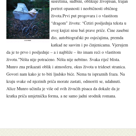
susretima, sudbini, oblikuje živopisan, trajan
portret opasnosti i neobičnosti običnog
života.
Prvi put progovara i o vlastitom
“dragom" životu: “Četiri posljednja teksta u
ovoj knjizi nisu baš prave priče. Čine zasebni
dio, autobiografski po osjećajima, premda
katkad ne sasvim i po činjenicama. Vjerujem
da je to prvo i posljednje – a i najbliže – što imam reći o vlastitom
životu."
Ništa nije potraćeno. Ništa nije nebitno. Svaka riječ blista.
Munro zna prikazati oblik i atmosferu, okus života u trideset stranica.
Govori nam kako je to biti ljudsko biće. Nema tu ispraznih fraza. Na
kraju svake od njezinih priča morate zastati, odmoriti se, udahnuti.
Alice Munro učinila je više od svih živućih pisaca da dokaže da je
kratka priča umjetnička forma, a ne samo jadni srodnik romana.