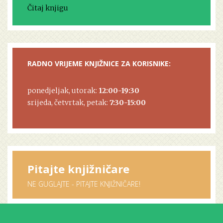
Čitaj knjigu
RADNO VRIJEME KNJIŽNICE ZA KORISNIKE:
ponedjeljak, utorak:
12:00-19:30
srijeda, četvrtak, petak:
7:30-15:00
Pitajte knjižničare
NE GUGLAJTE - PITAJTE KNJIŽNIČARE!