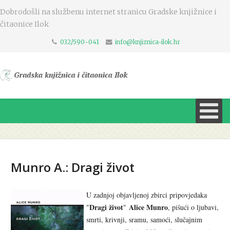
Dobrodošli na službenu internet stranicu Gradske knjižnice i
čitaonice Ilok
032/590-041
info@knjiznica-ilok.hr
Munro A.: Dragi život
U zadnjoj objavljenoj zbirci pripovjedaka
Dragi život
Alice Munro
"
"
, pišući o ljubavi,
smrti, krivnji, sramu, samoći, slučajnim