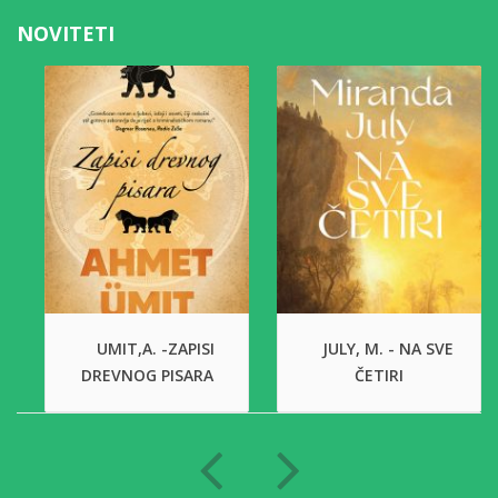
NOVITETI
UMIT,A. -ZAPISI
JULY, M. - NA SVE
DREVNOG PISARA
ČETIRI