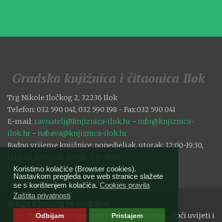
Trg Nikole Iločkog 2, 32236 Ilok
Telefon: 032 590 041, 032 590 198 - Fax:032 590 041
E-mail:
ravnatelj@knjiznica-ilok.hr
-
info@knjiznica-
ilok.hr
-
nabava@knjiznica-ilok.hr
Radno vrijeme knjižnice: ponedjeljak, utorak: 12:00-19:30,
srijeda, četvrtak, petak: 7:30-15:00
Koristimo kolačiće (Browser cookies).
Nastavkom pregleda ove web stranice slažete
se s korištenjem kolačića.
Cookies pravila
Zaštita privatnosti
design & hosting by
Medialive
Izjava o pristupačnosti mrežne stranice
Opći uvijeti i
Odbijam
Pristajem