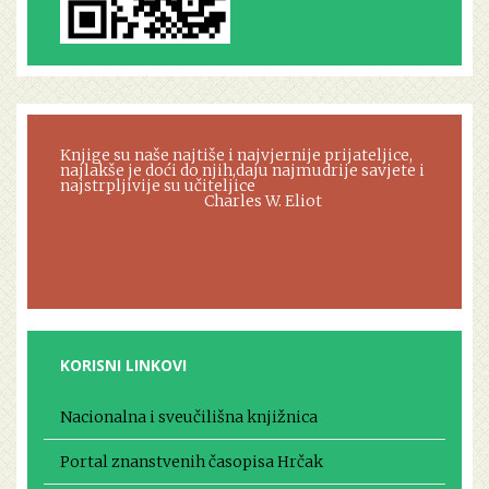
Knjige su naše najtiše i najvjernije prijateljice,
najlakše je doći do njih,daju najmudrije savjete i
najstrpljivije su učiteljice
Charles W. Eliot
KORISNI LINKOVI
Nacionalna i sveučilišna knjižnica
Portal znanstvenih časopisa Hrčak