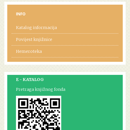
INFO
Katalog informacija
Povijest knjižnice
Hemeroteka
E - KATALOG
Pretraga knjižnog fonda