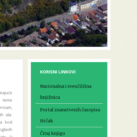
KORISNI LINKOVI
Nacionalna i sveučilišna
rajuće
knjižnica
su teme
rizam,
Portal znanstvenih časopisa
h sila.
Hrčak
ma kod
glavih
Čitaj knjigu
atu. U