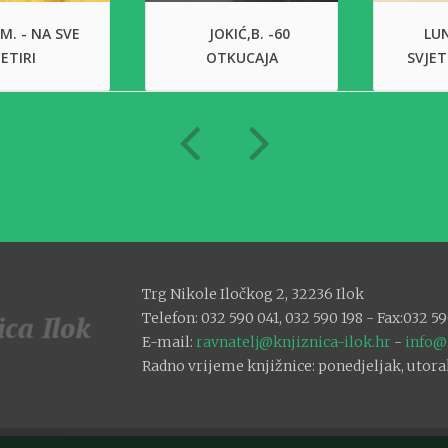
 M. - NA SVE
JOKIĆ,B. -60
LUN
ETIRI
OTKUCAJA
SVJET
Trg Nikole Iločkog 2, 32236 Ilok
Telefon: 032 590 041, 032 590 198 - Fax:032 59
E-mail:
ravnatelj@knjiznica-ilok.hr
-
info@
Radno vrijeme knjižnice: ponedjeljak, utorak: 