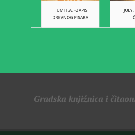
UMIT,A. -ZAPISI
JULY,
DREVNOG PISARA
Č