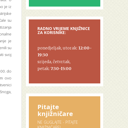
o je iz
trijske
ćale su
tizanja
RADNO VRIJEME KNJIŽNICE
ZA KORISNIKE:
ionalne
anje je
nili su
ponedjeljak, utorak:
12:00-
ti svoj
19:30
srijeda, četvrtak,
petak:
7:30-15:00
900. do
lom ovo
tvenici
šnoga,
Pitajte
knjižničare
NE GUGLAJTE - PITAJTE
KNJIŽNIČARE!