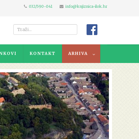
032/590-041
info@knjiznica-ilok.hr
NKOVI
KONTAKT
ARHIVA