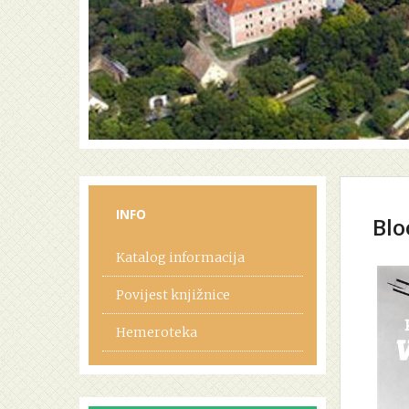
INFO
Blo
Katalog informacija
Povijest knjižnice
Hemeroteka