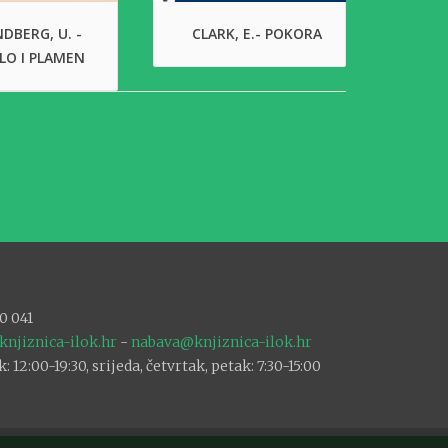
DBERG, U. -
CLARK, E.- POKORA
LO I PLAMEN
0 041
knjiznica-ilok.hr
-
nabava@knjiznica-ilok.hr
12:00-19:30, srijeda, četvrtak, petak: 7:30-15:00