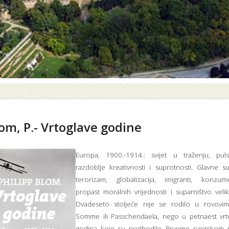
om, P.- Vrtoglave godine
Europa, 1900.-1914.: svijet u traženju, pulsi
razdoblje kreativnosti i suprotnosti. Glavne 
terorizam, globalizacija, imigranti, konzume
propast moralnih vrijednosti i suparništvo veliki
Dvadeseto stoljeće nije se rodilo u rovovi
Somme ili Passchendaela, nego u petnaest vrto
godina koje su prethodile Prvome svjetskom r