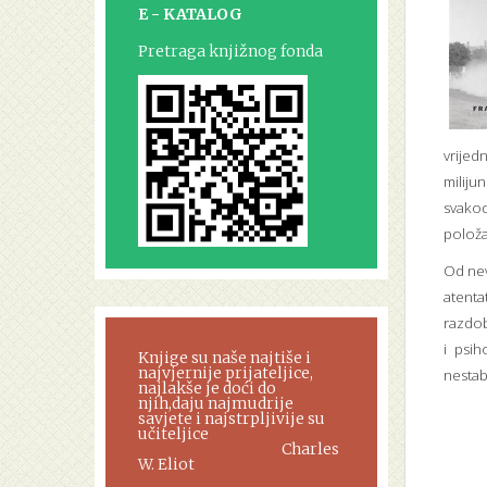
E - KATALOG
Pretraga knjižnog fonda
vrijed
miliju
svakod
položa
Od nev
atenta
razdob
i psi
Knjige su naše najtiše i
najvjernije prijateljice,
nestab
najlakše je doći do
njih,daju najmudrije
savjete i najstrpljivije su
učiteljice
Charles
W. Eliot