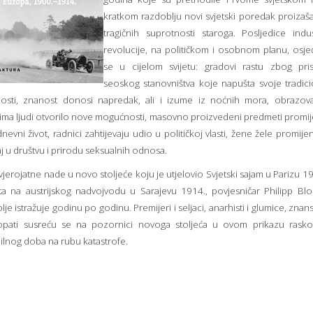
kratkom razdoblju novi svjetski poredak proizaša
tragičnih suprotnosti staroga. Posljedice indus
revolucije, na političkom i osobnom planu, osje
se u cijelom svijetu: gradovi rastu zbog pris
seoskog stanovništva koje napušta svoje tradic
nosti, znanost donosi napredak, ali i izume iz noćnih mora, obrazov
nima ljudi otvorilo nove mogućnosti, masovno proizvedeni predmeti promije
nevni život, radnici zahtijevaju udio u političkoj vlasti, žene žele promijeni
j u društvu i prirodu seksualnih odnosa.
jerojatne nade u novo stoljeće koju je utjelovio Svjetski sajam u Parizu 1
ta na austrijskog nadvojvodu u Sarajevu 1914., povjesničar Philipp B
lje istražuje godinu po godinu. Premijeri i seljaci, anarhisti i glumice, znans
hopati susreću se na pozornici novoga stoljeća u ovom prikazu rasko
ilnog doba na rubu katastrofe.