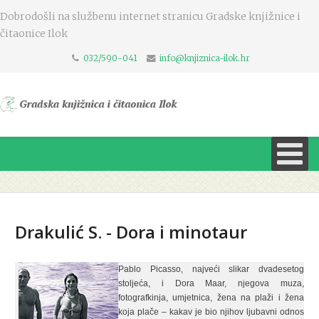
Dobrodošli na službenu internet stranicu Gradske knjižnice i
čitaonice Ilok
032/590-041
info@knjiznica-ilok.hr
Drakulić S. - Dora i minotaur
Pablo Picasso, najveći slikar dvadesetog
stoljeća, i Dora Maar, njegova muza,
fotografkinja, umjetnica, žena na plaži i žena
koja plače – kakav je bio njihov ljubavni odnos