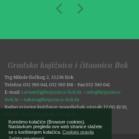
Trg Nikole Iločkog 2, 32236 Ilok
Telefon: 032 590 041, 032 590 198 - Fax:032 590 041
E-mail:
ravnatelj@knjiznica-ilok.hr
-
info@knjiznica-
ilok.hr
-
nabava@knjiznica-ilok.hr
Radno vrijeme knjižnice: ponedjeljak, utorak: 12:00-19:30,
srijeda, četvrtak, petak: 7:30-15:00
Koristimo kolačiće (Browser cookies).
Nastavkom pregleda ove web stranice slažete
se s korištenjem kolačića.
Cookies pravila
Zaštita privatnosti