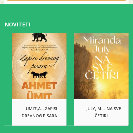
NOVITETI
UMIT,A. -ZAPISI
JULY, M. - NA SVE
DREVNOG PISARA
ČETIRI