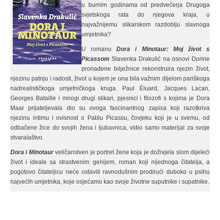
u burnim godinama od predvečerja Drugoga
svjetskoga rata do njegova kraja, u
najvažnijemu slikarskom razdoblju slavnoga
umjetnika?
U romanu
Dora i Minotaur: Moj život s
Picassom
Slavenka Drakulić na osnovi Dorine
pronađene bilježnice rekonstruira njezin život,
njezinu patnju i radosti, život u kojem je ona bila važnim dijelom pariškoga
nadreali­stičkoga umjet­ničkoga kruga. Paul Éluard, Jacques Lacan,
Georges Bataille i mnogi drugi slikari, pjesnici i filozofi s kojima je Dora
Maar prijateljevala dio su ovoga fascinantnog zapisa koji razotkriva
njezinu intimu i ovisnost o Pablu Picassu, čovjeku koji je u svemu, od
odbačene žice do svojih žena i ljubavnica, vidio samo materijal za svoje
stvaralaštvo.
Dora i Minotaur
veličanstven je portret žene koja je doživjela slom dijeleći
život i ideale sa strastvenim genijem, roman koji nijednoga čitatelja, a
pogotovo čitateljicu neće ostaviti ravnodušnim prodirući duboko u psihu
najvećih umjetnika, koje osjećamo kao svoje životne suputnike i supatnike.