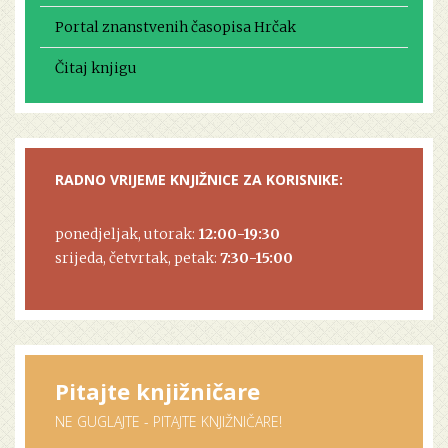
Portal znanstvenih časopisa Hrčak
Čitaj knjigu
RADNO VRIJEME KNJIŽNICE ZA KORISNIKE:
ponedjeljak, utorak:
12:00-19:30
srijeda, četvrtak, petak:
7:30-15:00
Pitajte knjižničare
NE GUGLAJTE - PITAJTE KNJIŽNIČARE!