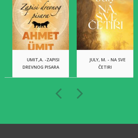
UMIT,A. -ZAPISI
JULY, M. - NA SVE
DREVNOG PISARA
ČETIRI