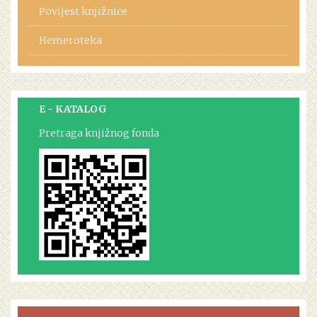
Povijest knjižnice
Hemeroteka
E - KATALOG
Pretraga knjižnog fonda