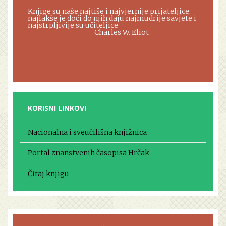
Knjige su naše najtiše i najvjernije prijateljice,
najlakše je doći do njih,daju najmudrije savjete i
najstrpljivije su učiteljice
Charles W. Eliot
KORISNI LINKOVI
Nacionalna i sveučilišna knjižnica
Portal znanstvenih časopisa Hrčak
Čitaj knjigu