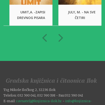
UMIT,A. -ZAPISI
JULY, M. - NA SVE
DREVNOG PISARA
ČETIRI
Trg Nikole Iločkog 2, 32236 Ilok
Telefon: 032 590 041, 032 590 198 - Fax:032 590 041
E-mail:
ravnatelj@knjiznica-ilok.hr
-
info@knjiznica-