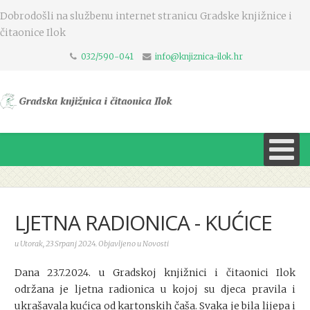
Dobrodošli na službenu internet stranicu Gradske knjižnice i
čitaonice Ilok
032/590-041
info@knjiznica-ilok.hr
LJETNA RADIONICA - KUĆICE
u Utorak, 23 Srpanj 2024. Objavljeno u Novosti
Dana 23.7.2024. u Gradskoj knjižnici i čitaonici Ilok
održana je ljetna radionica u kojoj su djeca pravila i
ukrašavala kućica od kartonskih čaša. Svaka je bila lijepa i