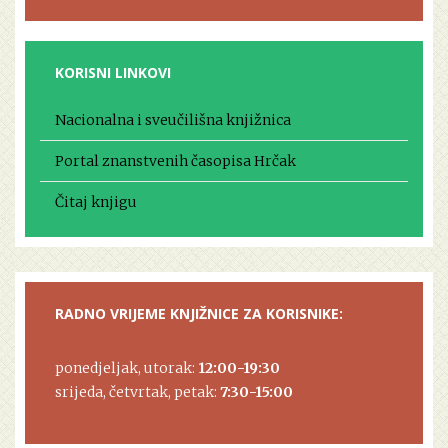
KORISNI LINKOVI
Nacionalna i sveučilišna knjižnica
Portal znanstvenih časopisa Hrčak
Čitaj knjigu
RADNO VRIJEME KNJIŽNICE ZA KORISNIKE:
ponedjeljak, utorak:
12:00-19:30
srijeda, četvrtak, petak:
7:30-15:00