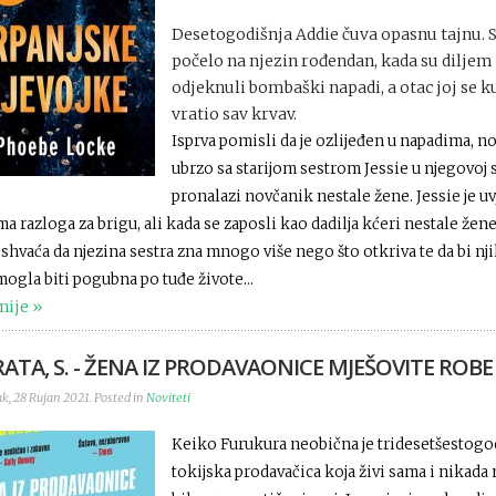
Desetogodišnja Addie čuva opasnu tajnu. S
počelo na njezin rođendan, kada su diljem
odjeknuli bombaški napadi, a otac joj se k
vratio sav krvav.
Isprva pomisli da je ozlijeđen u napadima, n
ubrzo sa starijom sestrom Jessie u njegovoj 
pronalazi novčanik nestale žene. Jessie je uv
a razloga za brigu, ali kada se zaposli kao dadilja kćeri nestale žene
shvaća da njezina sestra zna mnogo više nego što otkriva te da bi nj
mogla biti pogubna po tuđe živote...
nije
ATA, S. - ŽENA IZ PRODAVAONICE MJEŠOVITE ROBE
k, 28 Rujan 2021. Posted in
Noviteti
Keiko Furukura neobična je tridesetšestogo
tokijska prodavačica koja živi sama i nikada 