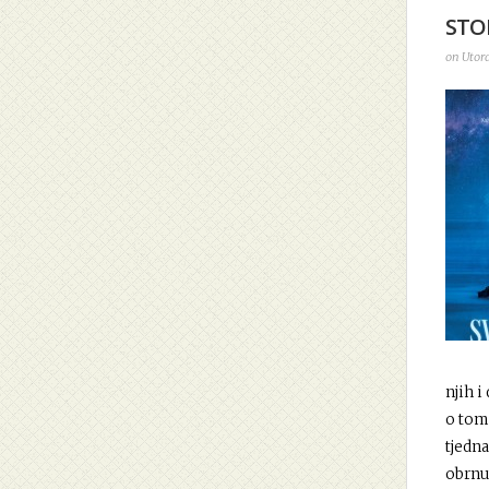
STON
on Utora
njih i
o tom
tjedna
obrnu