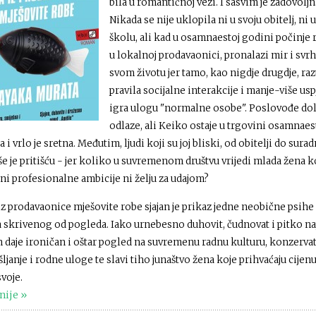
bila u romantičnoj vezi. I sasvim je zadovoljn
Nikada se nije uklopila ni u svoju obitelj, ni u
školu, ali kad u osamnaestoj godini počinje r
u lokalnoj prodavaonici, pronalazi mir i svr
svom životu jer tamo, kao nigdje drugdje, ra
pravila socijalne interakcije i manje-više us
igra ulogu "normalne osobe". Poslovođe dol
odlaze, ali Keiko ostaje u trgovini osamnaes
 i vrlo je sretna. Međutim, ljudi koji su joj bliski, od obitelji do surad
še je pritišću - jer koliko u suvremenom društvu vrijedi mlada žena k
ni profesionalne ambicije ni želju za udajom?
z prodavaonice mješovite robe sjajan je prikaz jedne neobične psihe 
ta skrivenog od pogleda. Iako urnebesno duhovit, čudnovat i pitko na
 daje ironičan i oštar pogled na suvremenu radnu kulturu, konzerva
ljanje i rodne uloge te slavi tiho junaštvo žena koje prihvaćaju cijenu
voje.
nije