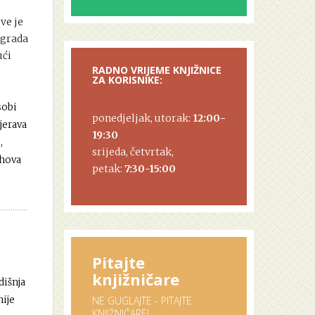
ve je
 grada
ući
RADNO VRIJEME KNJIŽNICE
ZA KORISNIKE:
o
sobi
ponedjeljak, utorak:
12:00-
jerava
19:30
,
srijeda, četvrtak,
ihova
petak:
7:30-15:00
Pitajte
knjižničare
dišnja
nije
NE GUGLAJTE - PITAJTE
KNJIŽNIČARE!