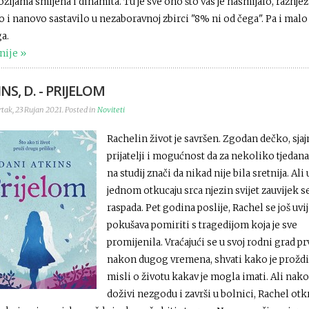
zijama smijeha i dinamita. Tu je sve ono što vas je nasmijalo, raznjež
o i nanovo sastavilo u nezaboravnoj zbirci "8% ni od čega". Pa i malo
a.
nije
NS, D. - PRIJELOM
tak, 23 Rujan 2021. Posted in
Noviteti
Rachelin život je savršen. Zgodan dečko, sjaj
prijatelji i mogućnost da za nekoliko tjedan
na studij znači da nikad nije bila sretnija. Ali 
jednom otkucaju srca njezin svijet zauvijek s
raspada. Pet godina poslije, Rachel se još uvi
pokušava pomiriti s tragedijom koja je sve
promijenila. Vraćajući se u svoj rodni grad pr
nakon dugog vremena, shvati kako je prožd
misli o životu kakav je mogla imati. Ali nako
doživi nezgodu i završi u bolnici, Rachel otkr