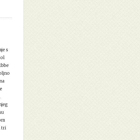
je s
tol
 Ebbe
voljno
 na
je
i
njeg
su
kom
tri