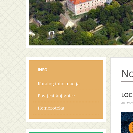
No
INFO
Katalog informacija
LOCK
Povijest knjižnice
on Utora
Hemeroteka