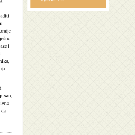
a.
aditi
hu
zumije
pješno
aze i
t
nika,
oja
i
pisan,
tivno
 da