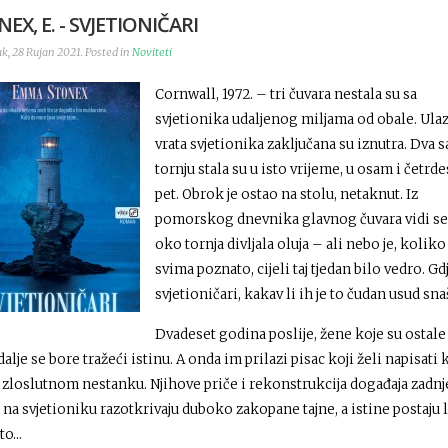
EX, E. - SVJETIONIČARI
k, 28 Rujan 2021. Posted in
Noviteti
Cornwall, 1972. – tri čuvara nestala su sa
svjetionika udaljenog miljama od obale. Ula
vrata svjetionika zaključana su iznutra. Dva s
tornju stala su u isto vrijeme, u osam i četrde
pet. Obrok je ostao na stolu, netaknut. Iz
pomorskog dnevnika glavnog čuvara vidi se 
oko tornja divljala oluja – ali nebo je, koliko 
svima poznato, cijeli taj tjedan bilo vedro. Gd
svjetioničari, kakav li ih je to čudan usud sn
Dvadeset godina poslije, žene koje su ostale
 dalje se bore tražeći istinu. A onda im prilazi pisac koji želi napisati 
 zloslutnom nestanku. Njihove priče i rekonstrukcija događaja zadn
 na svjetioniku razotkrivaju duboko zakopane tajne, a istine postaju l
to…