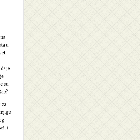
zna
ata u
set
da je
je
je su
ašao?
 iza
knjigu
jeg
aži i