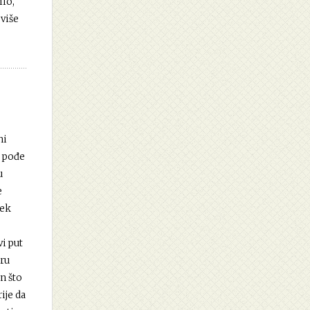
ilo,
 više
ni
a pođe
u
e
jek
vi put
iru
n što
ije da