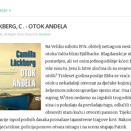
nije
BERG, C . - OTOK ANĐELA
k, 28 Rujan 2021. Posted in
Noviteti
Na Veliku subotu 1974. obitelj netragom nesta
otoka Valöa blizu Fjällbacke. Blagdanski je s
postavljen, ali svi osim jednogodišnje kćeri
više nisu tu. Jesu li žrtve zločina ili su svoje
otišli? Trideset godina poslije Ebba se vraća
otok u nekadašnji internat za dječake kojim 
željeznom rukom upravljao njezin otac. Ona 
suprug M?rten nedavno su izgubili trogodiš
sina i u pokušaju da prevladaju tugu, odlučili 
obnoviti staru kuću i otvoriti pansion. Tije
acije ispod podnih dasaka pronalaze tajanstvene tragove krvi. Nakon 
jeća tišine, policija ponovo otvara istragu i na scenu stupaju Patrik