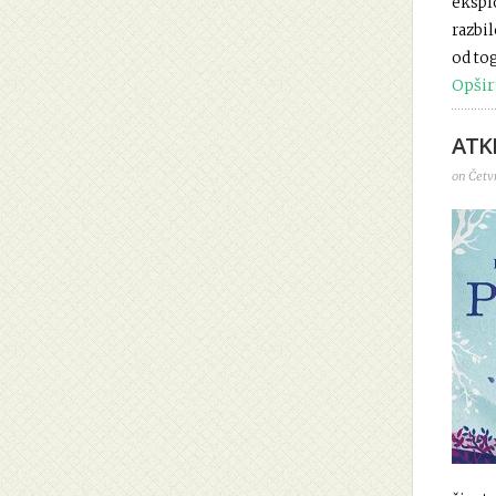
eksplo
razbil
od tog
Opšir
ATKI
on Četvr