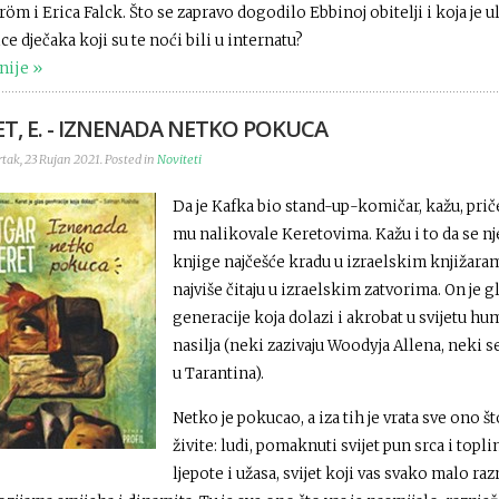
öm i Erica Falck. Što se zapravo dogodilo Ebbinoj obitelji i koja je 
ce dječaka koji su te noći bili u internatu?
nije
ET, E. - IZNENADA NETKO POKUCA
tak, 23 Rujan 2021. Posted in
Noviteti
Da je Kafka bio stand-up-komičar, kažu, prič
mu nalikovale Keretovima. Kažu i to da se n
knjige najčešće kradu u izraelskim knjižaram
najviše čitaju u izraelskim zatvorima. On je g
generacije koja dolazi i akrobat u svijetu hu
nasilja (neki zazivaju Woodyja Allena, neki 
u Tarantina).
Netko je pokucao, a iza tih je vrata sve ono št
živite: ludi, pomaknuti svijet pun srca i topli
ljepote i užasa, svijet koji vas svako malo ra