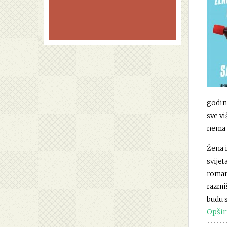
godina
sve vi
nema 
Žena i
svije
roman
razmiš
budu s
Opšir