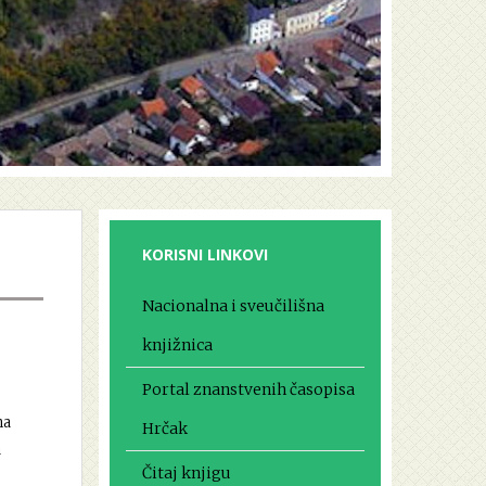
KORISNI LINKOVI
Nacionalna i sveučilišna
knjižnica
Portal znanstvenih časopisa
na
Hrčak
a
Čitaj knjigu