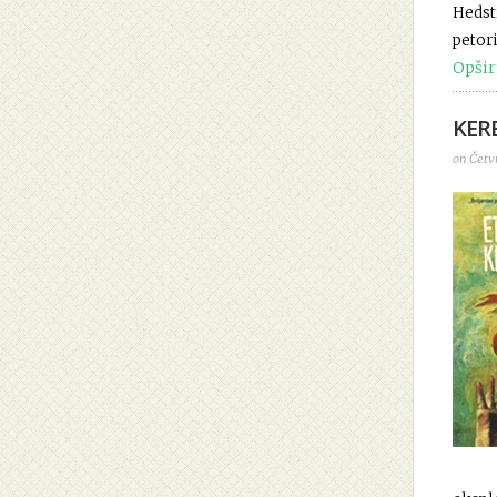
Hedstr
petori
Opšir
KER
on Četvr