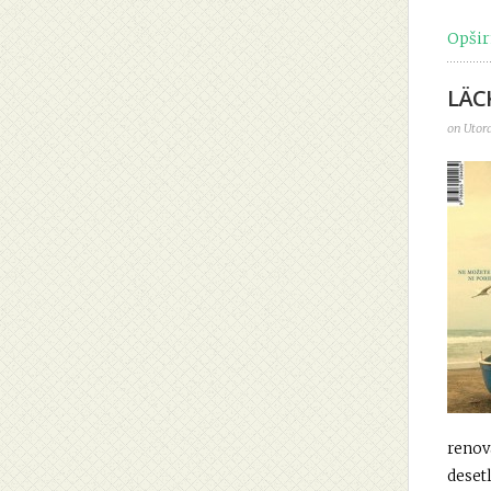
Opšir
LÄCK
on Utora
renov
desetl