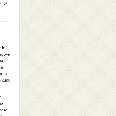
uloga
e bi
jegove
a i
las
mora i
se kunu
o
ne,
znese