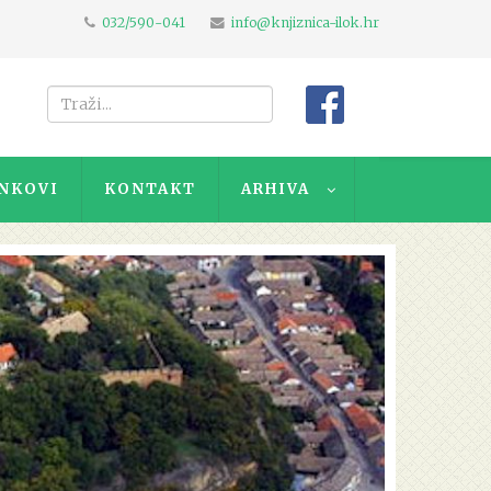
032/590-041
info@knjiznica-ilok.hr
NKOVI
KONTAKT
ARHIVA