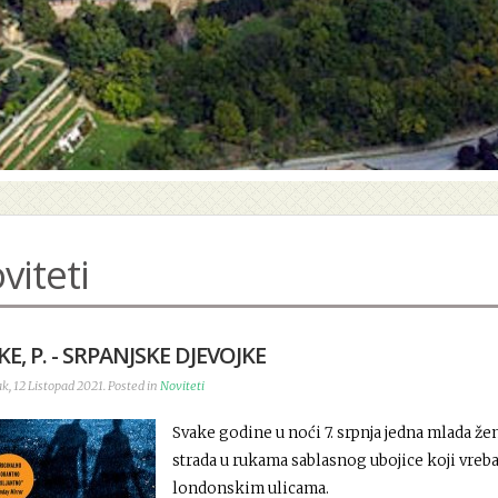
viteti
E, P. - SRPANJSKE DJEVOJKE
k, 12 Listopad 2021. Posted in
Noviteti
Svake godine u noći 7. srpnja jedna mlada že
strada u rukama sablasnog ubojice koji vreb
londonskim ulicama.