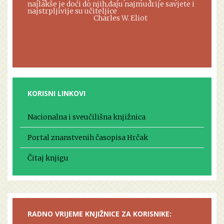
najlakše je doći do njih,daju najmudrije savjete i
najstrpljivije su učiteljice
Charles W. Eliot
KORISNI LINKOVI
Nacionalna i sveučilišna knjižnica
Portal znanstvenih časopisa Hrčak
Čitaj knjigu
RADNO VRIJEME KNJIŽNICE ZA KORISNIKE: