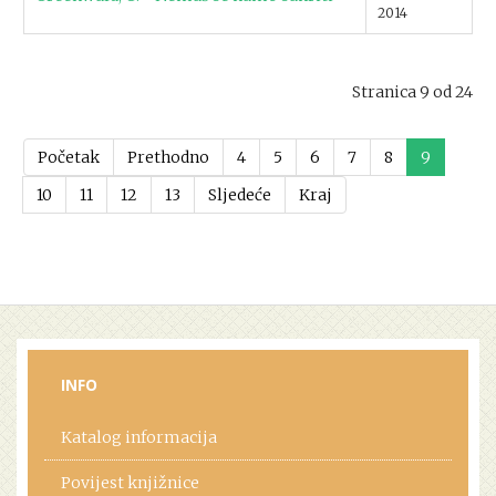
2014
Stranica 9 od 24
Početak
Prethodno
4
5
6
7
8
9
10
11
12
13
Sljedeće
Kraj
INFO
Katalog informacija
Povijest knjižnice