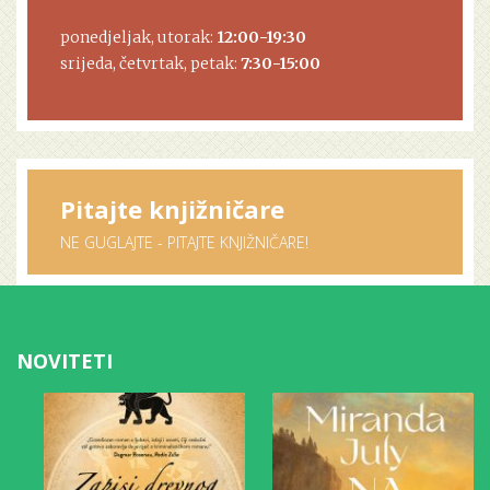
ponedjeljak, utorak:
12:00-19:30
srijeda, četvrtak, petak:
7:30-15:00
Pitajte knjižničare
NE GUGLAJTE - PITAJTE KNJIŽNIČARE!
NOVITETI