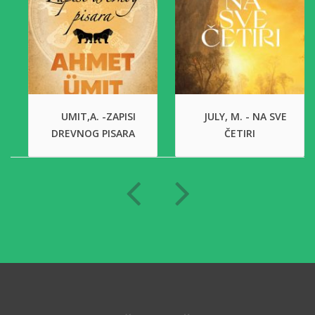
UMIT,A. -ZAPISI
JULY, M. - NA SVE
DREVNOG PISARA
ČETIRI