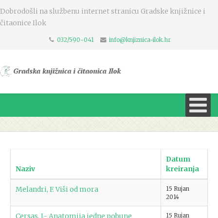
Dobrodošli na službenu internet stranicu Gradske knjižnice i
čitaonice Ilok
032/590-041
info@knjiznica-ilok.hr
Datum
Naziv
kreiranja
Melandri, F. Viši od mora
15 Rujan
2014
Cersas, J.- Anatomija jedne pobune
15 Rujan