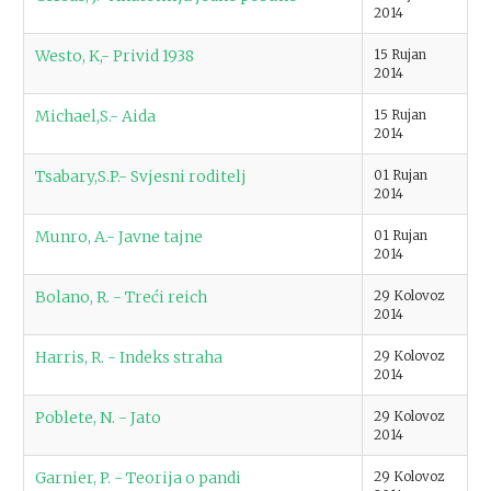
2014
Westo, K,- Privid 1938
15 Rujan
2014
Michael,S.- Aida
15 Rujan
2014
Tsabary,S.P.- Svjesni roditelj
01 Rujan
2014
Munro, A.- Javne tajne
01 Rujan
2014
Bolano, R. - Treći reich
29 Kolovoz
2014
Harris, R. - Indeks straha
29 Kolovoz
2014
Poblete, N. - Jato
29 Kolovoz
2014
Garnier, P. - Teorija o pandi
29 Kolovoz