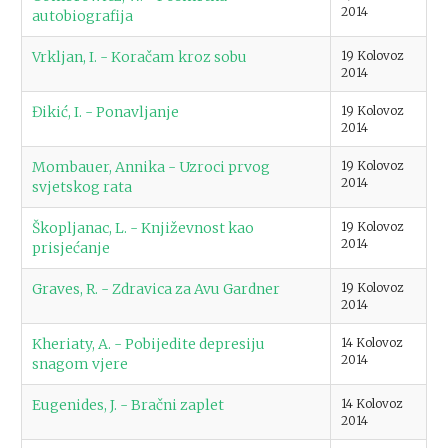
2014
autobiografija
Vrkljan, I. - Koračam kroz sobu
19 Kolovoz
2014
Đikić, I. - Ponavljanje
19 Kolovoz
2014
Mombauer, Annika - Uzroci prvog
19 Kolovoz
2014
svjetskog rata
Škopljanac, L. - Književnost kao
19 Kolovoz
2014
prisjećanje
Graves, R. - Zdravica za Avu Gardner
19 Kolovoz
2014
Kheriaty, A. - Pobijedite depresiju
14 Kolovoz
2014
snagom vjere
Eugenides, J. - Bračni zaplet
14 Kolovoz
2014