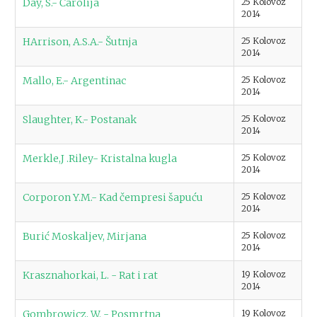
Day, S.- Čarolija
25 Kolovoz
2014
HArrison, A.S.A.- Šutnja
25 Kolovoz
2014
Mallo, E.- Argentinac
25 Kolovoz
2014
Slaughter, K.- Postanak
25 Kolovoz
2014
Merkle,J .Riley- Kristalna kugla
25 Kolovoz
2014
Corporon Y.M.- Kad čempresi šapuću
25 Kolovoz
2014
Burić Moskaljev, Mirjana
25 Kolovoz
2014
Krasznahorkai, L. - Rat i rat
19 Kolovoz
2014
Gombrowicz, W. - Posmrtna
19 Kolovoz