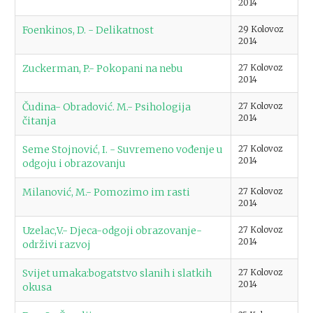
2014
Foenkinos, D. - Delikatnost
29 Kolovoz
2014
Zuckerman, P.- Pokopani na nebu
27 Kolovoz
2014
Čudina- Obradović. M.- Psihologija
27 Kolovoz
2014
čitanja
Seme Stojnović, I. - Suvremeno vođenje u
27 Kolovoz
2014
odgoju i obrazovanju
Milanović, M.- Pomozimo im rasti
27 Kolovoz
2014
Uzelac,V.- Djeca-odgoji obrazovanje-
27 Kolovoz
2014
održivi razvoj
Svijet umaka:bogatstvo slanih i slatkih
27 Kolovoz
2014
okusa