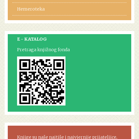
Hemeroteka
E - KATALOG
Pretraga knjižnog fonda
Knjige su naše najtiše i najvjernije prijateljice,