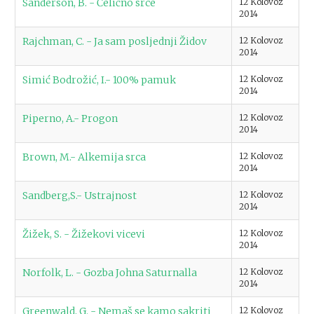
Sanderson, B. - Čelično srce
12 Kolovoz
2014
Rajchman, C. - Ja sam posljednji Židov
12 Kolovoz
2014
Simić Bodrožić, I.- 100% pamuk
12 Kolovoz
2014
Piperno, A.- Progon
12 Kolovoz
2014
Brown, M.- Alkemija srca
12 Kolovoz
2014
Sandberg,S.- Ustrajnost
12 Kolovoz
2014
Žižek, S. - Žižekovi vicevi
12 Kolovoz
2014
Norfolk, L. - Gozba Johna Saturnalla
12 Kolovoz
2014
Greenwald, G. - Nemaš se kamo sakriti
12 Kolovoz